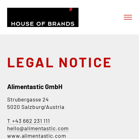
Skip to content
ABOUT US
OUR BRANDS
OUR SERVICES
LEGAL NOTICE
NEWS
CONTACT
SHOP
Alimentastic GmbH
Strubergasse 24
5020 Salzburg/Austria
T +43 662 231 111
hello@alimentastic.com
www.alimentastic.com